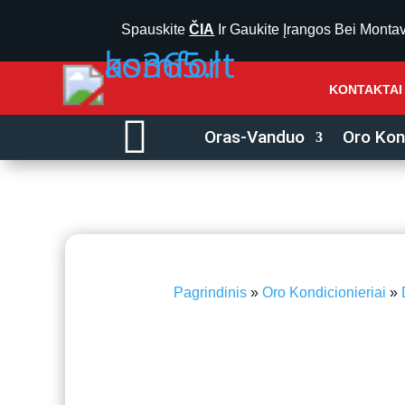
Spauskite
ČIA
Ir Gaukite Įrangos Bei Monta
KONTAKTAI

Oras-Vanduo
Oro Kond
Pagrindinis
»
Oro Kondicionieriai
»
iki 40 m²