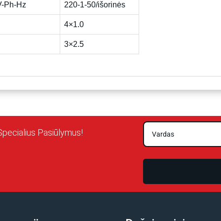
 V-Ph-Hz
220-1-50/išorinės
4×1.0
3×2.5
Specialius Pasiūlymus!