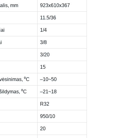
dalis, mm
923x610x367
11.5/36
iai
1/4
i
3/8
3/20
15
 vėsinimas, ⁰C
–10~50
 šildymas, ⁰C
–21~18
R32
950/10
20