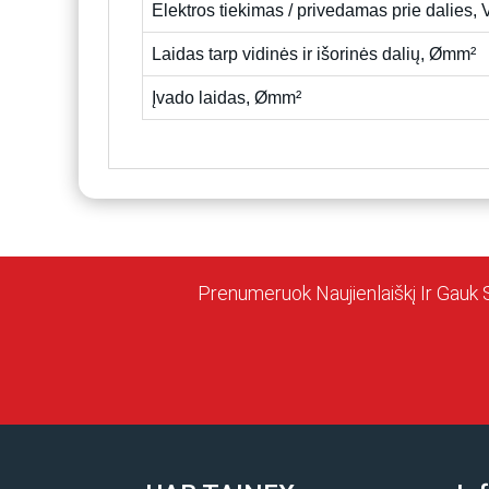
Elektros tiekimas / privedamas prie dalies,
Laidas tarp vidinės ir išorinės dalių, Ømm²
Įvado laidas, Ømm²
Prenumeruok Naujienlaiškį Ir Gauk 