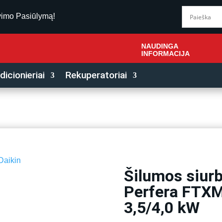
vimo Pasiūlymą!
NAUDINGA
INFORMACIJA
icionieriai
Rekuperatoriai
Daikin
Šilumos siurb
-25%
Perfera FT
3,5/4,0 kW