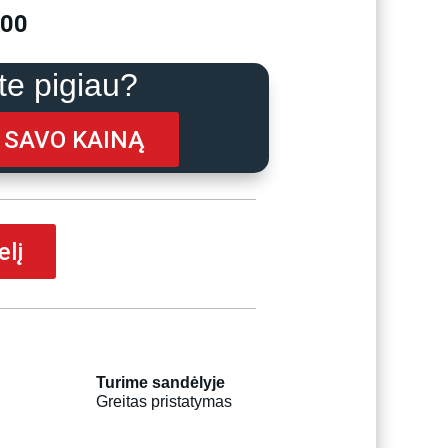
Current
.00
price
is:
e pigiau?
00.
€1,687.00.
I SAVO KAINĄ
elį
Turime sandėlyje
Greitas pristatymas