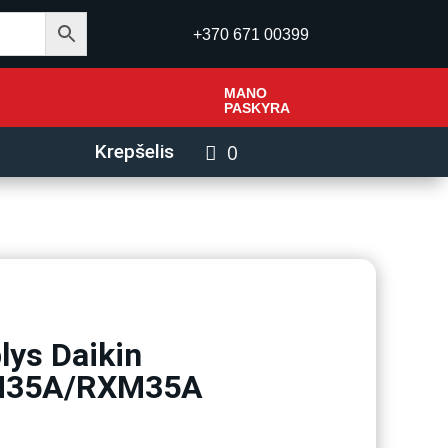
+370 671 00399
MANO
PASKYRA
0
Krepšelis
lys Daikin
XM35A/RXM35A