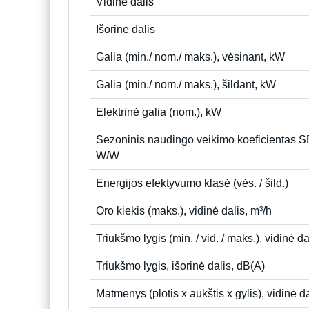
Vidinė dalis
Išorinė dalis
Galia (min./ nom./ maks.), vėsinant, kW
Galia (min./ nom./ maks.), šildant, kW
Elektrinė galia (nom.), kW
Sezoninis naudingo veikimo koeficientas 
W/W
Energijos efektyvumo klasė (vės. / šild.)
Oro kiekis (maks.), vidinė dalis, m³/h
Triukšmo lygis (min. / vid. / maks.), vidinė d
Triukšmo lygis, išorinė dalis, dB(A)
Matmenys (plotis x aukštis x gylis), vidinė d