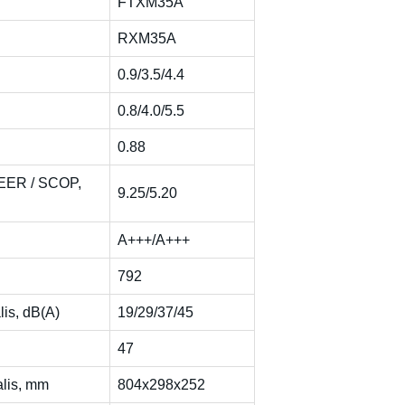
FTXM35A
RXM35A
0.9/3.5/4.4
0.8/4.0/5.5
0.88
SEER / SCOP,
9.25/5.20
A+++/A+++
792
alis, dB(A)
19/29/37/45
47
alis, mm
804x298x252