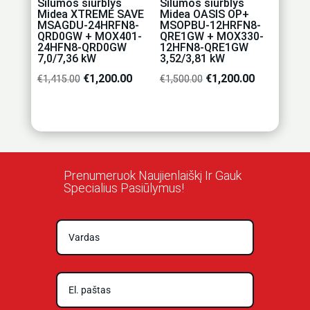
Šilumos siurblys
Šilumos siurblys
Midea XTREME SAVE
Midea OASIS OP+
MSAGDU-24HRFN8-
MSOPBU-12HRFN8-
QRD0GW + MOX401-
QRE1GW + MOX330-
24HFN8-QRD0GW
12HFN8-QRE1GW
7,0/7,36 kW
3,52/3,81 kW
Original
€
1,200.00
Current
Original
€
1,200.00
Current
€
1,415.00
€
1,500.00
price
price
price
price
was:
is:
was:
is:
€1,415.00.
€1,200.00.
€1,500.00.
€1,200.00.
Prenumeruok Naujienlaiškį Ir Gauk
Specialius Pasiūlymus!