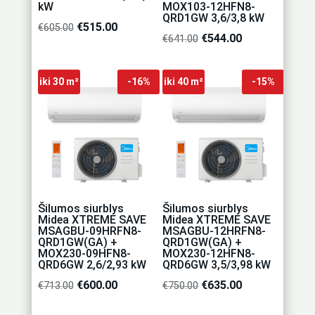
kW
MOX103-12HFN8-
QRD1GW 3,6/3,8 kW
Original
€
515.00
Current
€
605.00
Original
€
544.00
Current
€
641.00
price
price
price
price
was:
is:
was:
is:
€605.00.
€515.00.
iki 30 m²
-16%
iki 40 m²
-15%
€641.00.
€544.00.
Šilumos siurblys
Šilumos siurblys
Midea XTREME SAVE
Midea XTREME SAVE
MSAGBU-09HRFN8-
MSAGBU-12HRFN8-
QRD1GW(GA) +
QRD1GW(GA) +
MOX230-09HFN8-
MOX230-12HFN8-
QRD6GW 2,6/2,93 kW
QRD6GW 3,5/3,98 kW
Original
€
600.00
Current
Original
€
635.00
Current
€
713.00
€
750.00
price
price
price
price