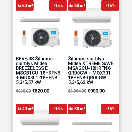
was:
is:
was:
is:
iki 60 m²
-15%
iki 60 m²
-15%
€713.00.
€600.00.
€750.00.
€635.00.
BEVĖJIS Šilumos
Šilumos siurblys
siurblys Midea
Midea XTREME SAVE
BREEZELESS E
MSAGCU-18HRFNX-
MSCB1CU-18HRFN8
QRD0GW + MOX301-
+ MOX301-18HFN8
18HFN8-QRD0GW
5,3/5,57 kW
5,3/5,62 kW
Original
€
820.00
Current
Original
€
900.00
Current
€
968.00
€
1,064.00
price
price
price
price
was:
is:
was:
is:
iki 40 m²
-15%
iki 80 m²
-15%
€968.00.
€820.00.
€1,064.00.
€900.00.