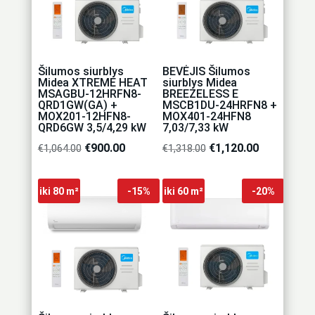
Šilumos siurblys
BEVĖJIS Šilumos
Midea XTREME HEAT
siurblys Midea
MSAGBU-12HRFN8-
BREEZELESS E
QRD1GW(GA) +
MSCB1DU-24HRFN8 +
MOX201-12HFN8-
MOX401-24HFN8
QRD6GW 3,5/4,29 kW
7,03/7,33 kW
Original
€
900.00
Current
Original
€
1,120.00
Current
€
1,064.00
€
1,318.00
price
price
price
price
was:
is:
was:
is:
iki 80 m²
-15%
iki 60 m²
-20%
€1,064.00.
€900.00.
€1,318.00.
€1,120.00.