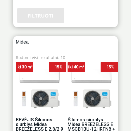
FILTRUOTI
Midea
Rūšiuojama
Rodomi visi rezultatai: 10
pagal
iki 30 m²
-15%
iki 40 m²
-15%
kainą:
nuo
mažos
iki
didelės
BEVĖJIS Šilumos
Šilumos siurblys
siurblys Midea
Midea BREEZELESS E
BREEZELESS E 2,8/2,9
MSCB1BU-12HRFN8 +