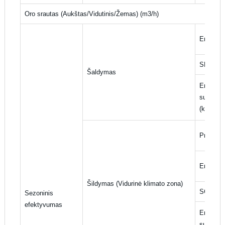
Oro srautas (Aukštas/Vidutinis/Žemas) (m3/h)
Energijo
SEER
Šaldymas
Energijo
suvartoj
(kWh/me
Projekti
Energijo
Šildymas (Vidurinė klimato zona)
SCOP
Sezoninis
efektyvumas
Energijo
suvartoj