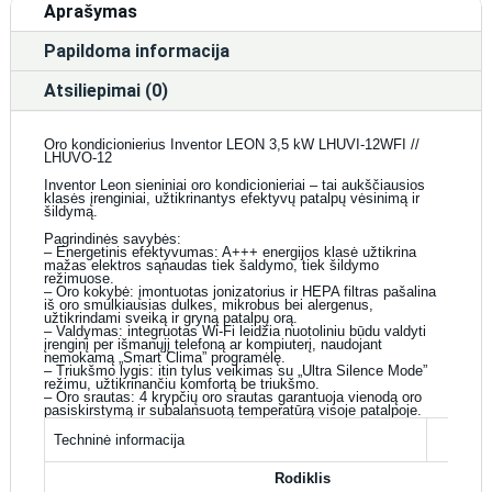
Aprašymas
Papildoma informacija
Atsiliepimai (0)
Oro kondicionierius Inventor LEON 3,5 kW LHUVI-12WFI //
LHUVO-12
Inventor Leon sieniniai oro kondicionieriai – tai aukščiausios
klasės įrenginiai, užtikrinantys efektyvų patalpų vėsinimą ir
šildymą.
Pagrindinės savybės:
– Energetinis efektyvumas: A+++ energijos klasė užtikrina
mažas elektros sąnaudas tiek šaldymo, tiek šildymo
režimuose.
– Oro kokybė: įmontuotas jonizatorius ir HEPA filtras pašalina
iš oro smulkiausias dulkes, mikrobus bei alergenus,
užtikrindami sveiką ir gryną patalpų orą.
– Valdymas: integruotas Wi-Fi leidžia nuotoliniu būdu valdyti
įrenginį per išmanųjį telefoną ar kompiuterį, naudojant
nemokamą „Smart Clima” programėlę.
– Triukšmo lygis: itin tylus veikimas su „Ultra Silence Mode”
režimu, užtikrinančiu komfortą be triukšmo.
– Oro srautas: 4 krypčių oro srautas garantuoja vienodą oro
pasiskirstymą ir subalansuotą temperatūrą visoje patalpoje.
Techninė informacija
Rodiklis