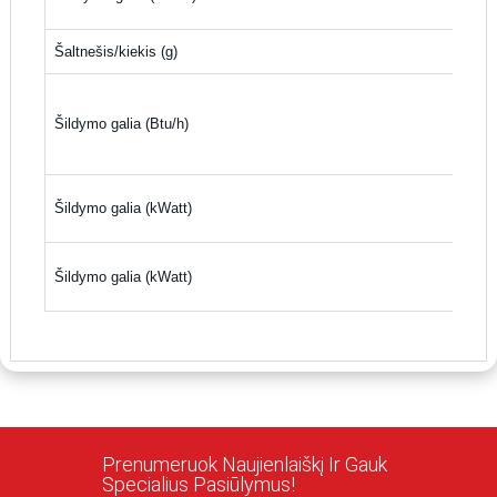
Šaltnešis/kiekis (g)
Šildymo galia (Btu/h)
Šildymo galia (kWatt)
Šildymo galia (kWatt)
Prenumeruok Naujienlaiškį Ir Gauk
Specialius Pasiūlymus!