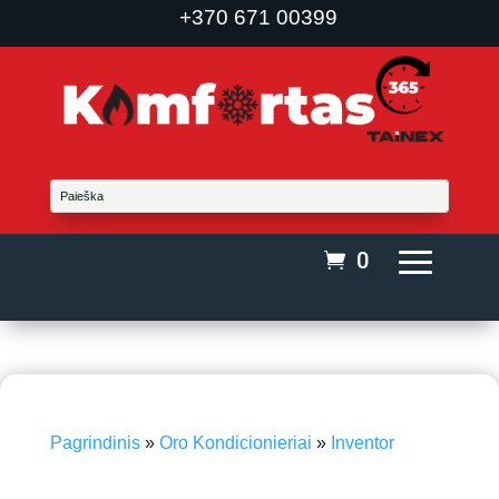
+370 671 00399
0
Pagrindinis
»
Oro Kondicionieriai
»
Inventor
iki 40 m²
-20%