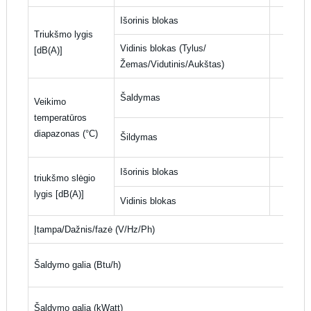
Išorinis blokas
Triukšmo lygis
Vidinis blokas (Tylus/
[dB(A)]
Žemas/Vidutinis/Aukštas)
Šaldymas
Veikimo
temperatūros
diapazonas (°C)
Šildymas
Išorinis blokas
triukšmo slėgio
lygis [dB(A)]
Vidinis blokas
Įtampa/Dažnis/fazė (V/Hz/Ph)
Šaldymo galia (Btu/h)
Šaldymo galia (kWatt)