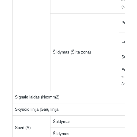
(kWh/me
Projekti
Energijo
Šildymas (Šilta zona)
SCOP
Energijo
suvartoj
(kWh/me
Signalo laidas (Noxmm2)
Skysčio linija |Garų linija
Šaldymas
Sovė (A)
Šildymas