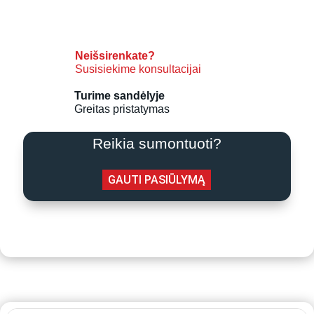
Inventor
LEON
3,5
kW
Neišsirenkate?
Susisiekime konsultacijai
Turime sandėlyje
Greitas pristatymas
Reikia sumontuoti?
GAUTI PASIŪLYMĄ