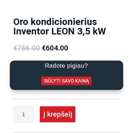
Oro kondicionierius
Inventor LEON 3,5 kW
Original
Current
€
756.00
€
604.00
price
price
was:
is:
Radote pigiau?
€756.00.
€604.00.
SIŪLYTI SAVO KAINĄ
produkto
Į krepšelį
kiekis:
Oro
kondicionierius