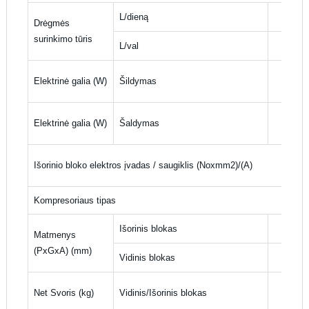
L/dieną
Drėgmės
surinkimo tūris
L/val
Elektrinė galia (W)
Šildymas
Elektrinė galia (W)
Šaldymas
Išorinio bloko elektros įvadas / saugiklis (Νοxmm2)/(Α)
Kompresoriaus tipas
Išorinis blokas
Matmenys
(PxGxA) (mm)
Vidinis blokas
Net Svoris (kg)
Vidinis/Išorinis blokas