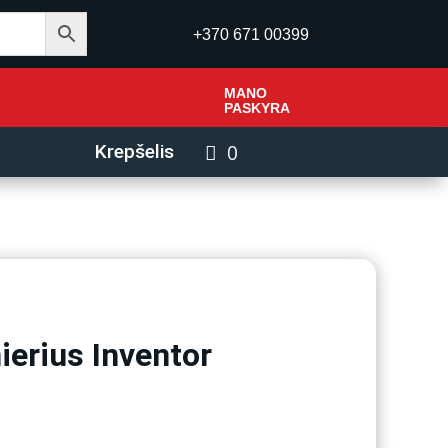
+370 671 00399
MANO
PASKYRA
0
Krepšelis
ierius Inventor
urrent