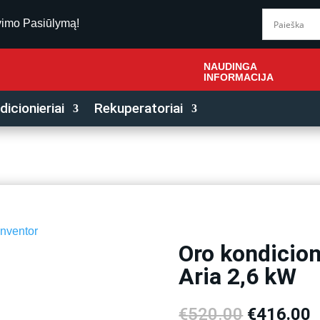
vimo Pasiūlymą!
NAUDINGA
INFORMACIJA
icionieriai
Rekuperatoriai
Inventor
Oro kondicion
-20%
Aria 2,6 kW
Original
C
€
520.00
€
416.00