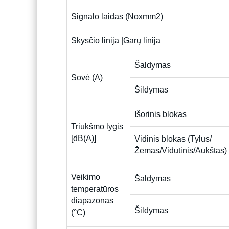
Signalo laidas (Noxmm2)
Skysčio linija |Garų linija
Šaldymas
Sovė (A)
Šildymas
Išorinis blokas
Triukšmo lygis
[dB(A)]
Vidinis blokas (Tylus/
Žemas/Vidutinis/Aukštas)
Veikimo
Šaldymas
temperatūros
diapazonas
Šildymas
(°C)