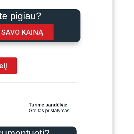
rice
s:
e pigiau?
416.00.
I SAVO KAINĄ
elį
Turime sandėlyje
Greitas pristatymas
sumontuoti?