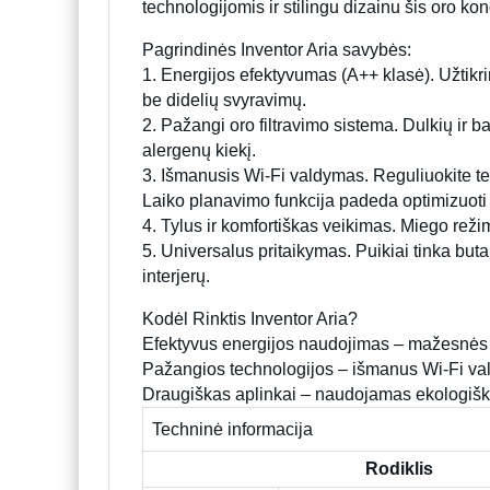
technologijomis ir stilingu dizainu šis oro kon
Pagrindinės Inventor Aria savybės:
1. Energijos efektyvumas (A++ klasė). Užtikri
be didelių svyravimų.
2. Pažangi oro filtravimo sistema. Dulkių ir b
alergenų kiekį.
3. Išmanusis Wi-Fi valdymas. Reguliuokite te
Laiko planavimo funkcija padeda optimizuoti
4. Tylus ir komfortiškas veikimas. Miego rež
5. Universalus pritaikymas. Puikiai tinka b
interjerų.
Kodėl Rinktis Inventor Aria?
Efektyvus energijos naudojimas – mažesnės 
Pažangios technologijos – išmanus Wi-Fi vald
Draugiškas aplinkai – naudojamas ekologiška
Techninė informacija
Rodiklis