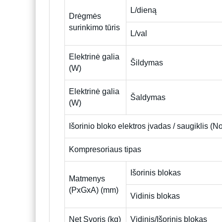
L/dieną
Drėgmės
surinkimo tūris
L/val
Elektrinė galia
Šildymas
(W)
Elektrinė galia
Šaldymas
(W)
Išorinio bloko elektros įvadas / saugiklis (
Kompresoriaus tipas
Išorinis blokas
Matmenys
(PxGxA) (mm)
Vidinis blokas
Net Svoris (kg)
Vidinis/Išorinis blokas