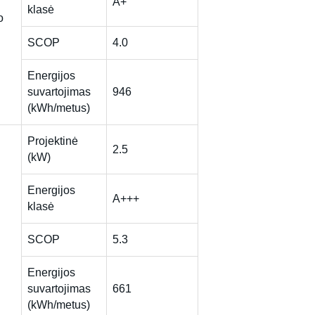
A+
klasė
o
SCOP
4.0
Energijos
suvartojimas
946
(kWh/metus)
Projektinė
2.5
(kW)
Energijos
A+++
klasė
SCOP
5.3
Energijos
suvartojimas
661
(kWh/metus)