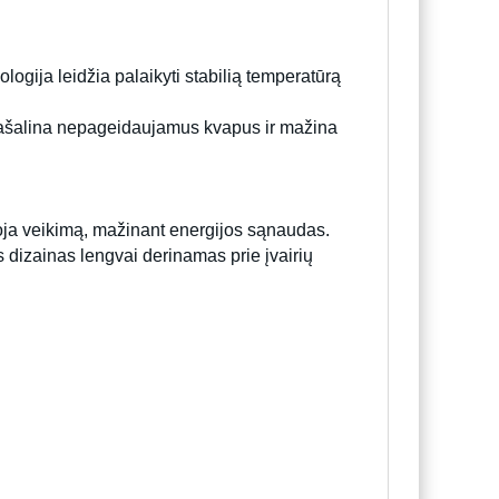
ogija leidžia palaikyti stabilią temperatūrą
ius pašalina nepageidaujamus kvapus ir mažina
oja veikimą, mažinant energijos sąnaudas.
dizainas lengvai derinamas prie įvairių