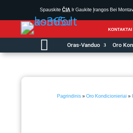
Spauskite
ČIA
Ir Gaukite Įrangos Bei Monta
KONTAKTAI

Oras-Vanduo
Oro Kond
Pagrindinis
»
Oro Kondicionieriai
»
iki 30 m²