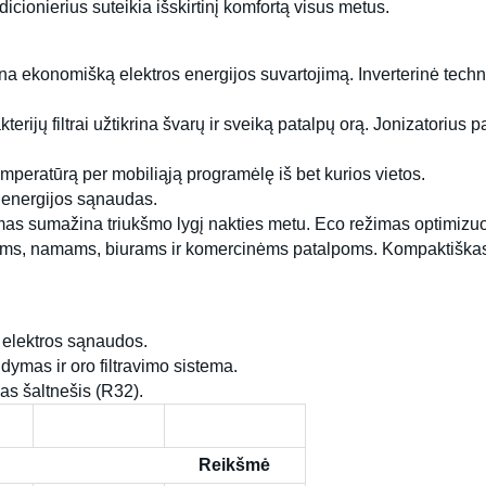
dicionierius suteikia išskirtinį komfortą visus metus.
na ekonomišką elektros energijos suvartojimą. Inverterinė technol
akterijų filtrai užtikrina švarų ir sveiką patalpų orą. Jonizator
mperatūrą per mobiliąją programėlę iš bet kurios vietos.
 energijos sąnaudas.
imas sumažina triukšmo lygį nakties metu. Eco režimas optimizu
utams, namams, biurams ir komercinėms patalpoms. Kompaktiškas 
elektros sąnaudos.
ymas ir oro filtravimo sistema.
s šaltnešis (R32).
Reikšmė