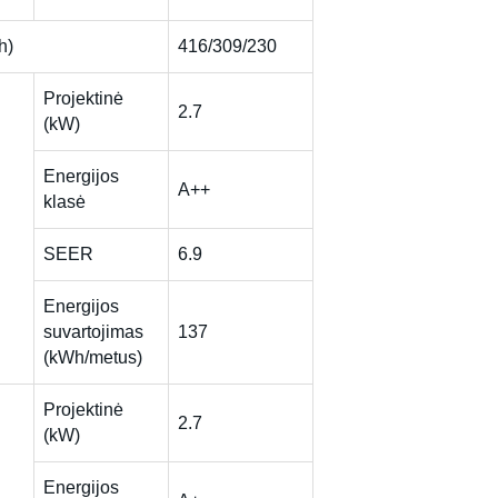
h)
416/309/230
Projektinė
2.7
(kW)
Energijos
A++
klasė
SEER
6.9
Energijos
suvartojimas
137
(kWh/metus)
Projektinė
2.7
(kW)
Energijos