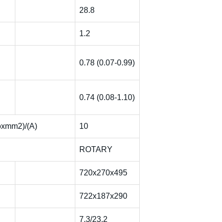
28.8
1.2
0.78 (0.07-0.99)
0.74 (0.08-1.10)
Νοxmm2)/(Α)
10
ROTARY
720x270x495
722x187x290
7.3/23.2