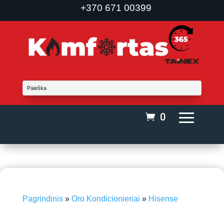
+370 671 00399
0
Pagrindinis
»
Oro Kondicionieriai
»
Hisense
iki 40 m²
-15%