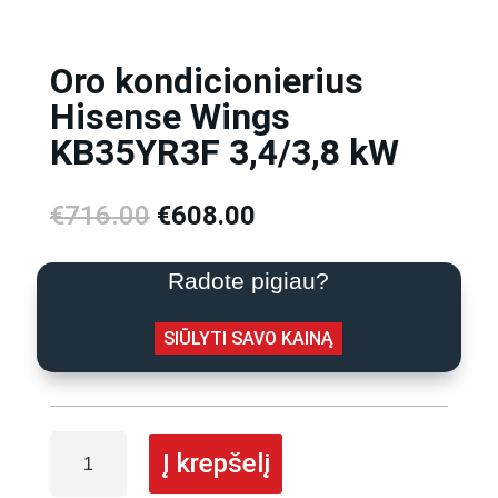
Oro kondicionierius
Hisense Wings
KB35YR3F 3,4/3,8 kW
Original
Current
€
716.00
€
608.00
price
price
was:
is:
Radote pigiau?
€716.00.
€608.00.
SIŪLYTI SAVO KAINĄ
produkto
Į krepšelį
kiekis:
Oro