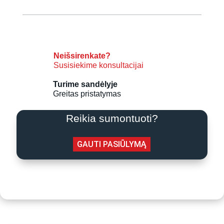
kondicionierius
Hisense
Wings
KB35YR3F
3,4/3,8
Neišsirenkate?
Susisiekime konsultacijai
kW
Turime sandėlyje
Greitas pristatymas
Reikia sumontuoti?
GAUTI PASIŪLYMĄ