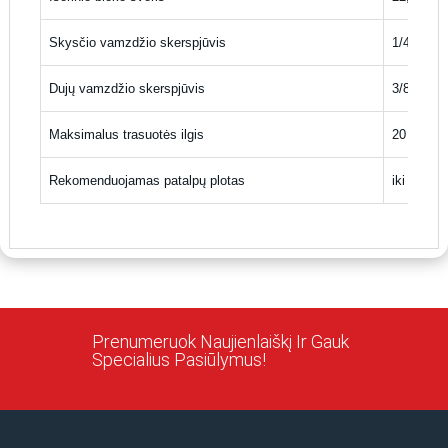
Skysčio vamzdžio skerspjūvis
1/4 colio
Dujų vamzdžio skerspjūvis
3/8 colio
Maksimalus trasuotės ilgis
20 m
Rekomenduojamas patalpų plotas
iki 40 m²
Prenumeruok Naujienlaiškį Ir Gauk
Specialius Pasiūlymus!