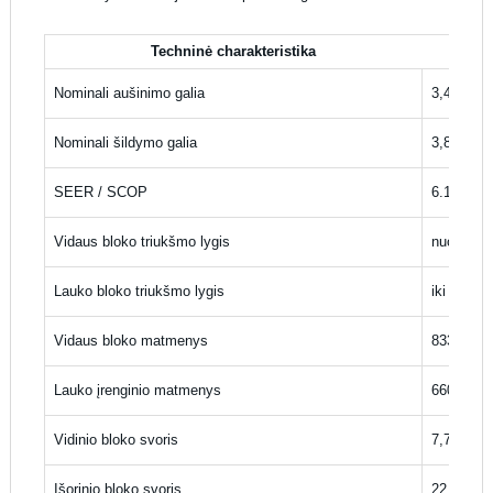
Techninė charakteristika
Nominali aušinimo galia
3,4 kW (1
Nominali šildymo galia
3,8 kW (1
SEER / SCOP
6.1 / 4.0
Vidaus bloko triukšmo lygis
nuo 19 d
Lauko bloko triukšmo lygis
iki 52 dB
Vidaus bloko matmenys
833 x 25
Lauko įrenginio matmenys
660 x 48
Vidinio bloko svoris
7,7 kg
Išorinio bloko svoris
22,1 kg