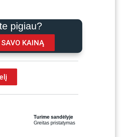
urrent
rice
s:
e pigiau?
446.00.
I SAVO KAINĄ
elį
Turime sandėlyje
Greitas pristatymas