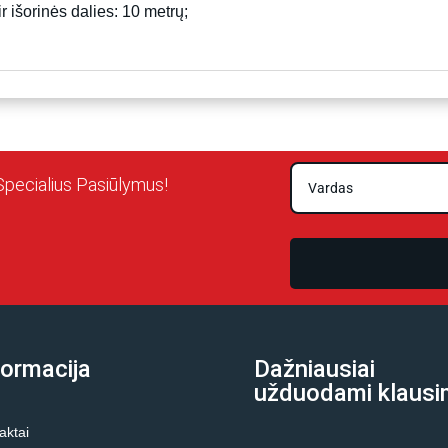
r išorinės dalies: 10 metrų;
Specialius Pasiūlymus!
formacija
Dažniausiai
užduodami klausi
aktai