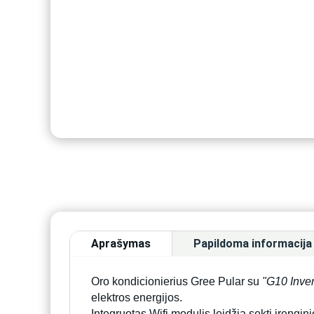
Aprašymas
Papildoma informacija
Oro kondicionierius Gree Pular su
"G10 Inver
elektros energijos.
Integruotas Wifi modulis leidžia sekti įrengi