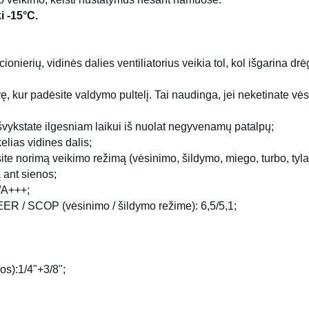
i -15°C.
ionierių, vidinės dalies ventiliatorius veikia tol, kol išgarina d
dvę, kur padėsite valdymo pultelį. Tai naudinga, jei neketinate vėsi
išvykstate ilgesniam laikui iš nuolat negyvenamų patalpų;
kelias vidines dalis;
te norimą veikimo režimą (vėsinimo, šildymo, miego, turbo, tylaus 
 ant sienos;
+/A+++;
EER / SCOP (vėsinimo / šildymo režime): 6,5/5,1;
s):1/4"+3/8";