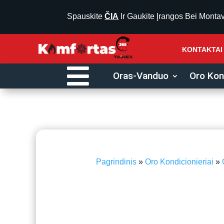
Spauskite
ČIA
Ir Gaukite Įrangos Bei Monta
KONTAKTAI

Oras-Vanduo
Oro Kond
Pagrindinis
»
Oro Kondicionieriai
»
iki 30 m²