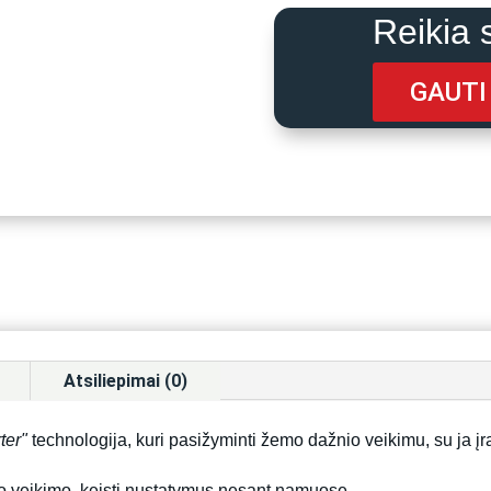
Reikia 
GAUTI
Atsiliepimai (0)
ter"
technologija, kuri pasižyminti žemo dažnio veikimu, su ja įr
nio veikimo, keisti nustatymus nesant namuose.