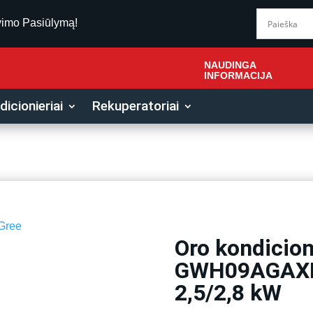
vimo Pasiūlymą!
NAUDINGA
INFORMACIJA
icionieriai
Rekuperatoriai
Gree
Oro kondicion
-20%
GWH09AGAX
2,5/2,8 kW