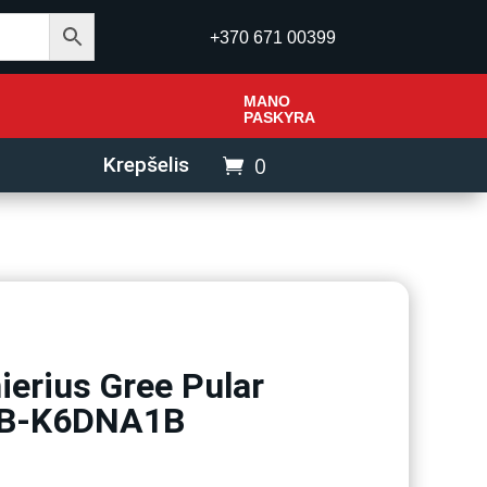
+370 671 00399
MANO
PASKYRA
0
Krepšelis
ierius Gree Pular
B-K6DNA1B