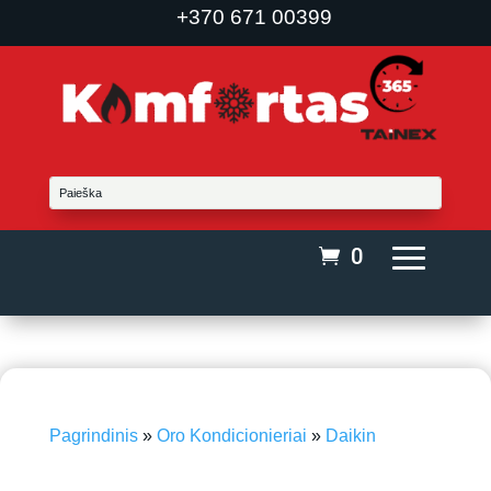
+370 671 00399
0
Pagrindinis
»
Oro Kondicionieriai
»
Daikin
iki 50 m²
-25%