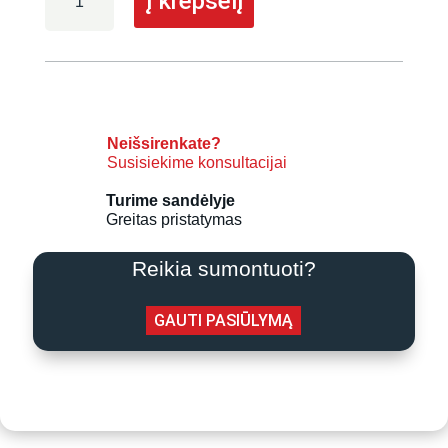
Į krepšelį
kiekis:
Oro
kondicionierius
Daikin
Sensira
FTXF42F/RXF42F
4,2/4,6
Neišsirenkate?
Susisiekime konsultacijai
kW
Turime sandėlyje
Greitas pristatymas
Reikia sumontuoti?
GAUTI PASIŪLYMĄ