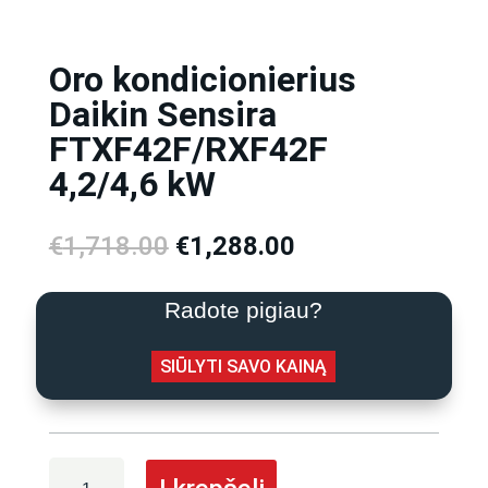
Oro kondicionierius
Daikin Sensira
FTXF42F/RXF42F
4,2/4,6 kW
Original
Current
€
1,718.00
€
1,288.00
price
price
was:
is:
Radote pigiau?
€1,718.00.
€1,288.00.
SIŪLYTI SAVO KAINĄ
produkto