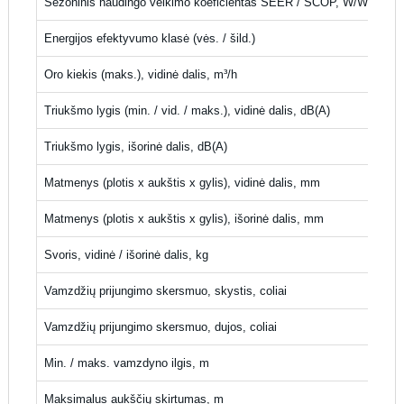
Sezoninis naudingo veikimo koeficientas SEER / SCOP, W/W
Energijos efektyvumo klasė (vės. / šild.)
Oro kiekis (maks.), vidinė dalis, m³/h
Triukšmo lygis (min. / vid. / maks.), vidinė dalis, dB(A)
Triukšmo lygis, išorinė dalis, dB(A)
Matmenys (plotis x aukštis x gylis), vidinė dalis, mm
Matmenys (plotis x aukštis x gylis), išorinė dalis, mm
Svoris, vidinė / išorinė dalis, kg
Vamzdžių prijungimo skersmuo, skystis, coliai
Vamzdžių prijungimo skersmuo, dujos, coliai
Min. / maks. vamzdyno ilgis, m
Maksimalus aukščių skirtumas, m