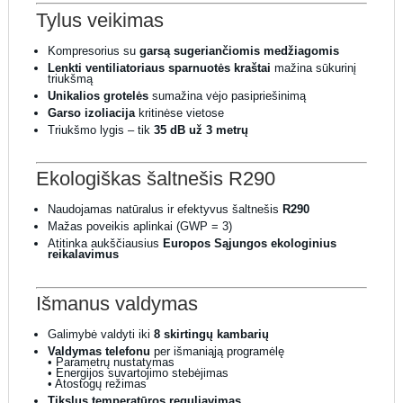
Tylus veikimas
Kompresorius su
garsą sugeriančiomis medžiagomis
Lenkti ventiliatoriaus sparnuotės kraštai
mažina sūkurinį
triukšmą
Unikalios grotelės
sumažina vėjo pasipriešinimą
Garso izoliacija
kritinėse vietose
Triukšmo lygis – tik
35 dB už 3 metrų
Ekologiškas šaltnešis R290
Naudojamas natūralus ir efektyvus šaltnešis
R290
Mažas poveikis aplinkai (GWP = 3)
Atitinka aukščiausius
Europos Sąjungos ekologinius
reikalavimus
Išmanus valdymas
Galimybė valdyti iki
8 skirtingų kambarių
Valdymas telefonu
per išmaniąją programėlę
• Parametrų nustatymas
• Energijos suvartojimo stebėjimas
• Atostogų režimas
Tikslus temperatūros reguliavimas