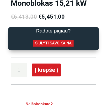
Monoblokas 15,21 kW
Original
Current
€
6,413.00
€
5,451.00
price
price
was:
is:
Radote pigiau?
€6,413.00.
€5,451.00.
SIŪLYTI SAVO KAINĄ
produkto
Į krepšelį
kiekis:
Oras-
vanduo
šilumos
siurblys
AUX
R290
Neišsirenkate?