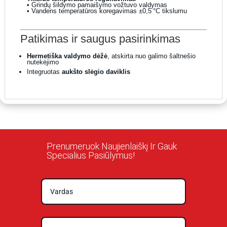
• Grindų šildymo pamaišymo vožtuvo valdymas
• Vandens temperatūros koregavimas ±0,5 °C tikslumu
Patikimas ir saugus pasirinkimas
Hermetiška valdymo dėžė
, atskirta nuo galimo šaltnešio
nutekėjimo
Integruotas
aukšto slėgio daviklis
Prenumeruok Naujienlaiškį Ir Gauk
Specialius Pasiūlymus!