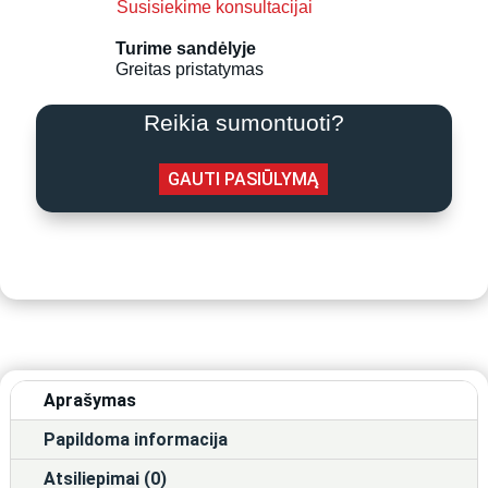
Susisiekime konsultacijai
Monoblokas
15,21
Turime sandėlyje
kW
Greitas pristatymas
Reikia sumontuoti?
GAUTI PASIŪLYMĄ
Aprašymas
Papildoma informacija
Atsiliepimai (0)