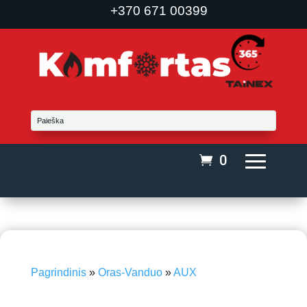
+370 671 00399
0
Pagrindinis
»
Oras-Vanduo
»
AUX
-15%