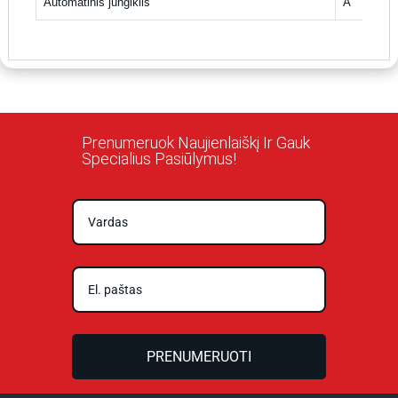
Automatinis jungiklis
A
Prenumeruok Naujienlaiškį Ir Gauk
Specialius Pasiūlymus!
PRENUMERUOTI