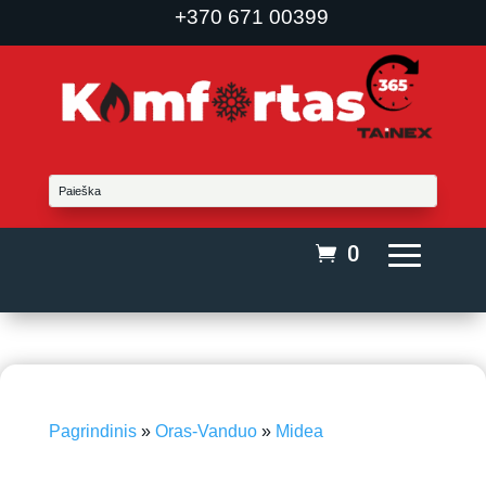
+370 671 00399
0
Pagrindinis
»
Oras-Vanduo
»
Midea
-25%