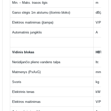
Min. – Maks. trasos ilgis
m
Garso slėgis 1m atstumu (išorinio bloko)
dB(A)
Elektros maitinimas (įtampa)
V/Ph/Hz
Automatinis jungiklis
A
Vidinis blokas
HBT
Nerūdijančio plieno vandens talpa
ltr.
Matmenys (PxAxG)
mm
Svoris
kg
Elektrinis tenas
kW
Elektros maitinimas
V/Ph/Hz