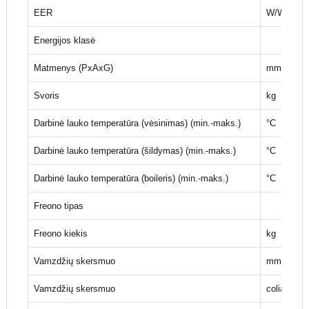
EER
W/W
Energijos klasė
Matmenys (PxAxG)
mm
Svoris
kg
Darbinė lauko temperatūra (vėsinimas) (min.-maks.)
°C
Darbinė lauko temperatūra (šildymas) (min.-maks.)
°C
Darbinė lauko temperatūra (boileris) (min.-maks.)
°C
Freono tipas
Freono kiekis
kg
Vamzdžių skersmuo
mm
Vamzdžių skersmuo
coliai