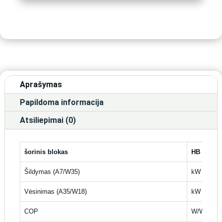
6,2
kW
(su
integruotu
190l
talpos
boileriu)
Aprašymas
Papildoma informacija
Atsiliepimai (0)
šorinis blokas
HB
Šildymas (A7/W35)
kW
Vėsinimas (A35/W18)
kW
COP
W/W