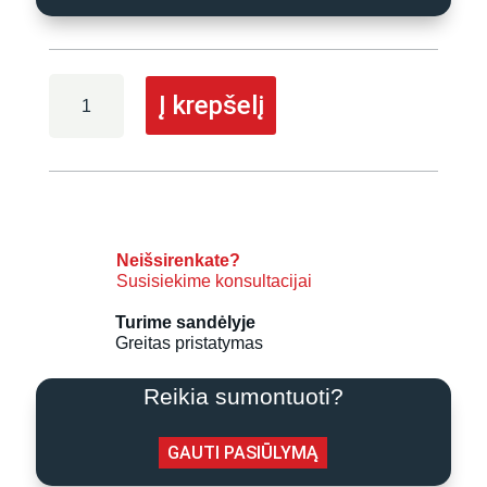
produkto
Į krepšelį
kiekis:
Midea
oras-
vanduo
šilumos
siurblys
M-
Neišsirenkate?
Susisiekime konsultacijai
THERMAL
ARCTIC
Turime sandėlyje
HBT-
Greitas pristatymas
A100/190CDS90GN8-
B
Reikia sumontuoti?
+
MHA-
GAUTI PASIŪLYMĄ
V6W/D2N8-
B2