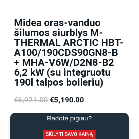
Midea oras-vanduo
šilumos siurblys M-
THERMAL ARCTIC HBT-
A100/190CDS90GN8-B
+ MHA-V6W/D2N8-B2
6,2 kW (su integruotu
190l talpos boileriu)
Original
Current
€
6,921.00
€
5,190.00
price
price
was:
is:
Radote pigiau?
€6,921.00.
€5,190.00.
SIŪLYTI SAVO KAINĄ